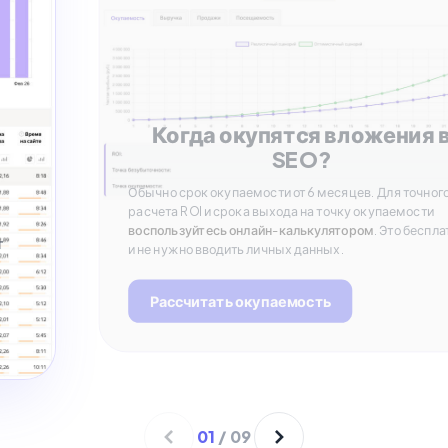
Когда окупятся вложения 
SEO?
Обычно срок окупаемости от 6 месяцев. Для точног
расчета ROI и срока выхода на точку окупаемости
воспользуйтесь онлайн-калькулятором
. Это беспла
т
и не нужно вводить личных данных.
Рассчитать окупаемость
01
/
09