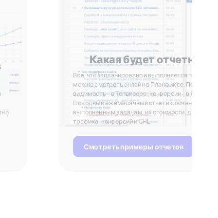
Какая будет отчетност
в
Все, что запланировано и выполняется по задача
можно смотреть онлайн в Планфиксе. Позиции и
о
видимость - в Топвизоре, конверсии - в Яндекс 
В сводный ежемесячный отчет включены данные
тно
выполненным задачам, их стоимости, динамике
трафика, конверсий и CPL
Смотреть примеры отчетов