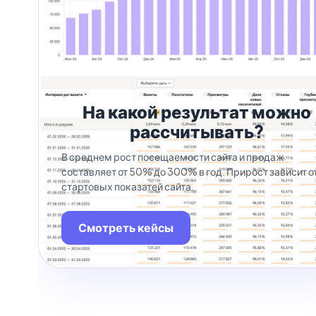
На какой результат можно
рассчитывать?
В среднем рост посещаемости сайта и продаж
составляет от 50% до 300% в год. Прирост зависит о
стартовых показатей сайта.
Смотреть кейсы