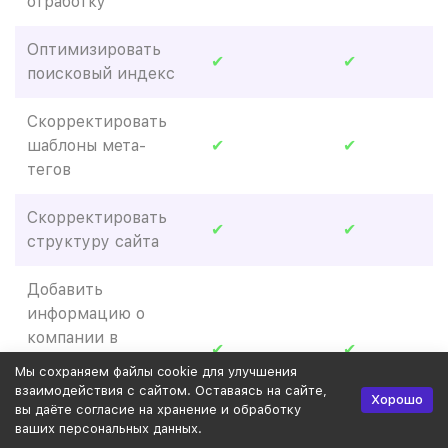
отработку
Оптимизировать
✔
✔
поисковый индекс
Скорректировать
шаблоны мета-
✔
✔
тегов
Скорректировать
✔
✔
структуру сайта
Добавить
информацию о
компании в
✔
✔
Яндекс.Справочник,
Мы сохраняем файлы cookie для улучшения
Google Мой бизнес
взаимодействия с сайтом. Оставаясь на сайте,
Хорошо
и 2ГИС
вы даёте согласие на хранение и обработку
ваших персональных данных.