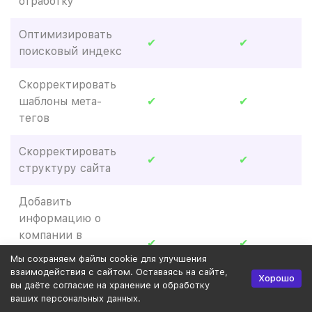
отработку
Оптимизировать
✔
✔
поисковый индекс
Скорректировать
шаблоны мета-
✔
✔
тегов
Скорректировать
✔
✔
структуру сайта
Добавить
информацию о
компании в
✔
✔
Яндекс.Справочник,
Мы сохраняем файлы cookie для улучшения
Google Мой бизнес
взаимодействия с сайтом. Оставаясь на сайте,
Хорошо
и 2ГИС
вы даёте согласие на хранение и обработку
ваших персональных данных.