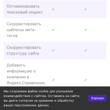
Оптимизировать
✔
✔
поисковый индекс
Скорректировать
шаблоны мета-
✔
✔
тегов
Скорректировать
✔
✔
структуру сайта
Добавить
информацию о
компании в
✔
✔
Яндекс.Справочник,
Google Мой бизнес
Мы сохраняем файлы cookie для улучшения
и 2ГИС
взаимодействия с сайтом. Оставаясь на сайте,
Хорошо
вы даёте согласие на хранение и обработку
ваших персональных данных.
Доработать