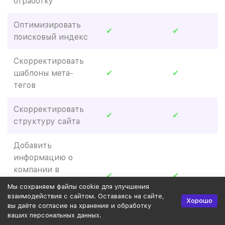
отработку
Оптимизировать
✔
✔
поисковый индекс
Скорректировать
шаблоны мета-
✔
✔
тегов
Скорректировать
✔
✔
структуру сайта
Добавить
информацию о
компании в
✔
✔
Яндекс.Справочник,
Мы сохраняем файлы cookie для улучшения
Google Мой бизнес
взаимодействия с сайтом. Оставаясь на сайте,
Хорошо
и 2ГИС
вы даёте согласие на хранение и обработку
ваших персональных данных.