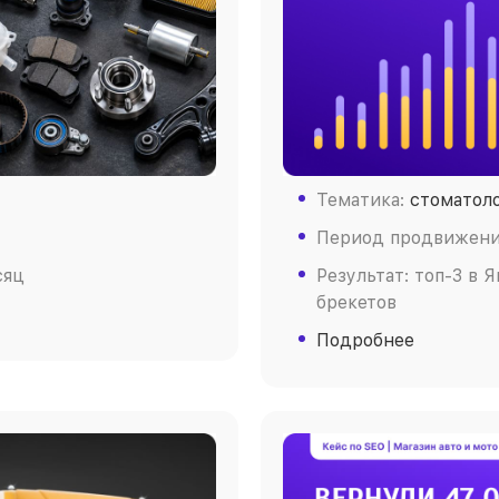
Тематика:
стоматол
Период продвижения
сяц
Результат: топ-3 в 
брекетов
Подробнее