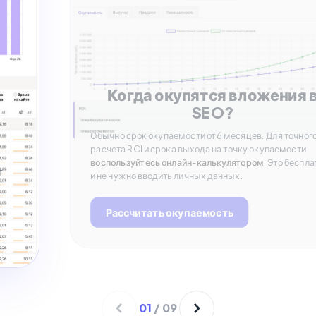
Когда окупятся вложения 
SEO?
Обычно срок окупаемости от 6 месяцев. Для точног
расчета ROI и срока выхода на точку окупаемости
воспользуйтесь онлайн-калькулятором
. Это беспла
т
и не нужно вводить личных данных.
Рассчитать окупаемость
01
/
09