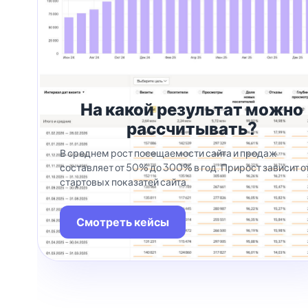
На какой результат можно
рассчитывать?
В среднем рост посещаемости сайта и продаж
составляет от 50% до 300% в год. Прирост зависит о
стартовых показатей сайта.
Смотреть кейсы