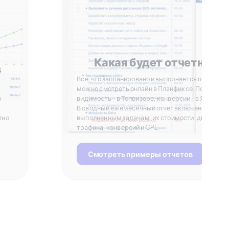
Какая будет отчетност
в
Все, что запланировано и выполняется по задача
можно смотреть онлайн в Планфиксе. Позиции и
о
видимость - в Топвизоре, конверсии - в Яндекс 
В сводный ежемесячный отчет включены данные
тно
выполненным задачам, их стоимости, динамике
трафика, конверсий и CPL
Смотреть примеры отчетов