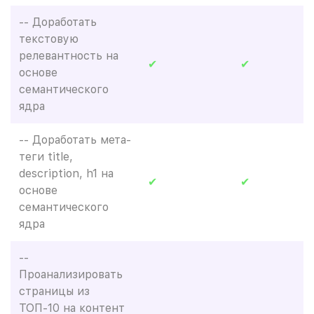
-- Доработать
текстовую
релевантность на
✔
✔
основе
семантического
ядра
-- Доработать мета-
теги title,
description, h1 на
✔
✔
основе
семантического
ядра
--
Проанализировать
страницы из
ТОП-10 на контент