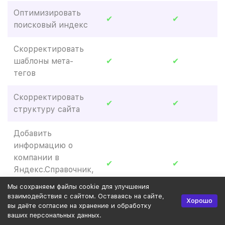
Оптимизировать
✔
✔
поисковый индекс
Скорректировать
шаблоны мета-
✔
✔
тегов
Скорректировать
✔
✔
структуру сайта
Добавить
информацию о
компании в
✔
✔
Яндекс.Справочник,
Google Мой бизнес
Мы сохраняем файлы cookie для улучшения
и 2ГИС
взаимодействия с сайтом. Оставаясь на сайте,
Хорошо
вы даёте согласие на хранение и обработку
ваших персональных данных.
Доработать