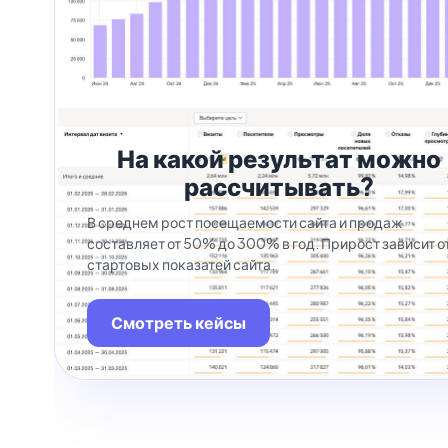
На какой результат можно
рассчитывать?
В среднем рост посещаемости сайта и продаж
составляет от 50% до 300% в год. Прирост зависит о
стартовых показатей сайта.
Смотреть кейсы