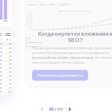
Когда окупятся вложения 
SEO?
Обычно срок окупаемости от 6 месяцев. Для точног
расчета ROI и срока выхода на точку окупаемости
воспользуйтесь онлайн-калькулятором
. Это беспла
т
и не нужно вводить личных данных.
Рассчитать окупаемость
01
/
09