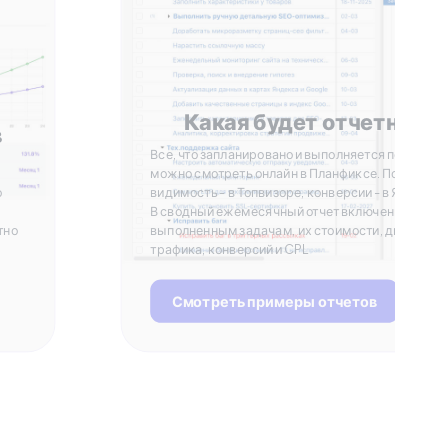
Какая будет отчетност
в
Все, что запланировано и выполняется по задача
можно смотреть онлайн в Планфиксе. Позиции и
о
видимость - в Топвизоре, конверсии - в Яндекс 
В сводный ежемесячный отчет включены данные
тно
выполненным задачам, их стоимости, динамике
трафика, конверсий и CPL
Смотреть примеры отчетов