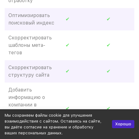
отработку
Оптимизировать
✔
✔
поисковый индекс
Скорректировать
шаблоны мета-
✔
✔
тегов
Скорректировать
✔
✔
структуру сайта
Добавить
информацию о
компании в
✔
✔
Яндекс.Справочник,
Мы сохраняем файлы cookie для улучшения
Google Мой бизнес
взаимодействия с сайтом. Оставаясь на сайте,
Хорошо
и 2ГИС
вы даёте согласие на хранение и обработку
ваших персональных данных.