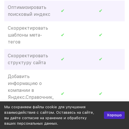
Оптимизировать
✔
✔
поисковый индекс
Скорректировать
шаблоны мета-
✔
✔
тегов
Скорректировать
✔
✔
структуру сайта
Добавить
информацию о
компании в
✔
✔
Яндекс.Справочник,
Google Мой бизнес
Мы сохраняем файлы cookie для улучшения
и 2ГИС
взаимодействия с сайтом. Оставаясь на сайте,
Хорошо
вы даёте согласие на хранение и обработку
ваших персональных данных.
Доработать