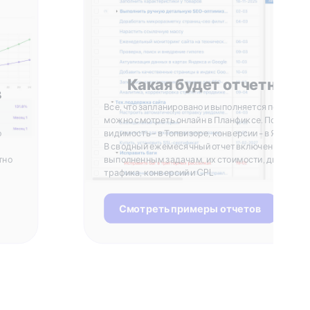
Какая будет отчетност
в
Все, что запланировано и выполняется по задача
можно смотреть онлайн в Планфиксе. Позиции и
о
видимость - в Топвизоре, конверсии - в Яндекс 
В сводный ежемесячный отчет включены данные
тно
выполненным задачам, их стоимости, динамике
трафика, конверсий и CPL
Смотреть примеры отчетов