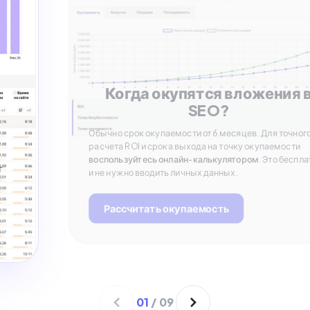
Когда окупятся вложения 
SEO?
Обычно срок окупаемости от 6 месяцев. Для точног
расчета ROI и срока выхода на точку окупаемости
воспользуйтесь онлайн-калькулятором
. Это беспла
т
и не нужно вводить личных данных.
Рассчитать окупаемость
01
/
09