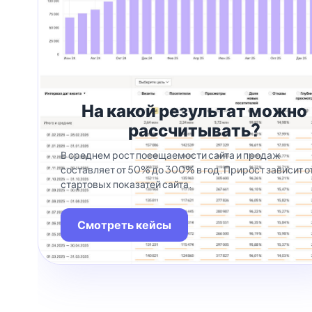
На какой результат можно
рассчитывать?
В среднем рост посещаемости сайта и продаж
составляет от 50% до 300% в год. Прирост зависит о
стартовых показатей сайта.
Смотреть кейсы