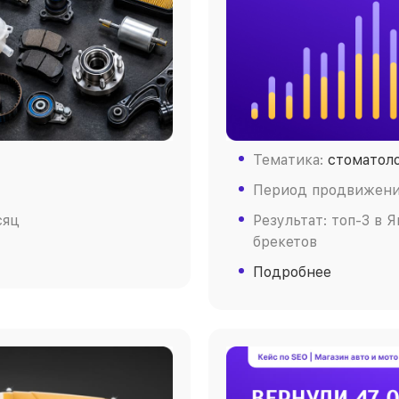
Тематика:
стоматол
Период продвижения
сяц
Результат: топ-3 в 
брекетов
Подробнее