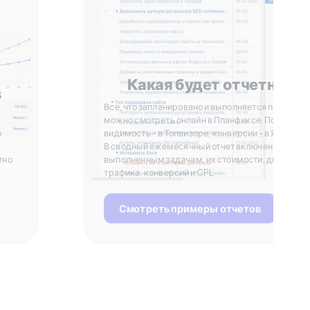
Какая будет отчетност
в
Все, что запланировано и выполняется по задача
можно смотреть онлайн в Планфиксе. Позиции и
о
видимость - в Топвизоре, конверсии - в Яндекс 
В сводный ежемесячный отчет включены данные
тно
выполненным задачам, их стоимости, динамике
трафика, конверсий и CPL
Смотреть примеры отчетов