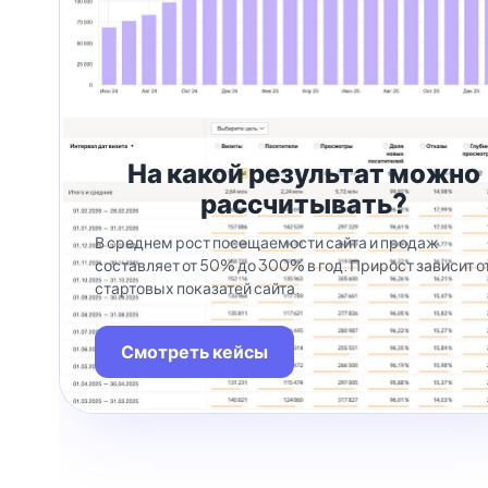
На какой результат можно
рассчитывать?
В среднем рост посещаемости сайта и продаж
составляет от 50% до 300% в год. Прирост зависит о
стартовых показатей сайта.
Смотреть кейсы