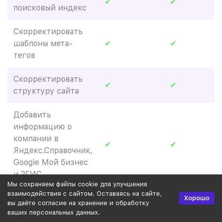
✔
✔
поисковый индекс
Скорректировать
шаблоны мета-
✔
✔
тегов
Скорректировать
✔
✔
структуру сайта
Добавить
информацию о
компании в
✔
✔
Яндекс.Справочник,
Google Мой бизнес
и 2ГИС
Мы сохраняем файлы cookie для улучшения
взаимодействия с сайтом. Оставаясь на сайте,
Доработать
Хорошо
вы даёте согласие на хранение и обработку
внутреннюю
✔
✔
ваших персональных данных.
перелинковку