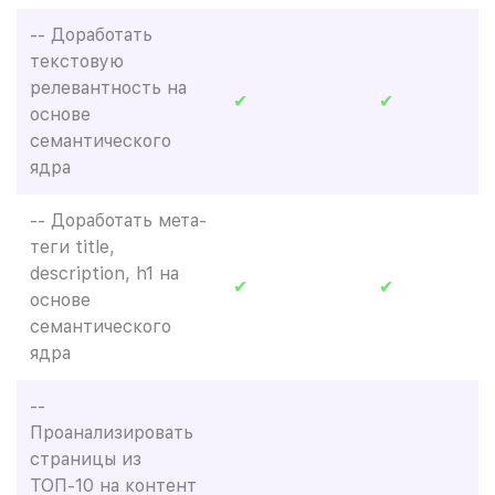
-- Доработать
текстовую
релевантность на
✔
✔
основе
семантического
ядра
-- Доработать мета-
теги title,
description, h1 на
✔
✔
основе
семантического
ядра
--
Проанализировать
страницы из
ТОП-10 на контент