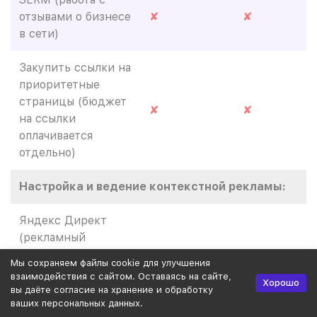
отзывами о бизнесе
✘
✘
в сети)
Закупить ссылки на
приоритетные
страницы (бюджет
✘
✘
на ссылки
оплачивается
отдельно)
Настройка и ведение контекстной рекламы:
Яндекс Директ
(рекламный
бюджет
✘
✘
Мы сохраняем файлы cookie для улучшения
оплачивается
взаимодействия с сайтом. Оставаясь на сайте,
Хорошо
отдельно)
вы даёте согласие на хранение и обработку
ваших персональных данных.