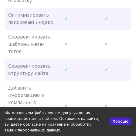
отработку
Оптимизировать
✔
✔
поисковый индекс
Скорректировать
шаблоны мета-
✔
✔
тегов
Скорректировать
✔
✔
структуру сайта
Добавить
информацию о
компании в
✔
✔
Яндекс.Справочник,
Мы сохраняем файлы cookie для улучшения
Google Мой бизнес
взаимодействия с сайтом. Оставаясь на сайте,
Хорошо
и 2ГИС
вы даёте согласие на хранение и обработку
ваших персональных данных.