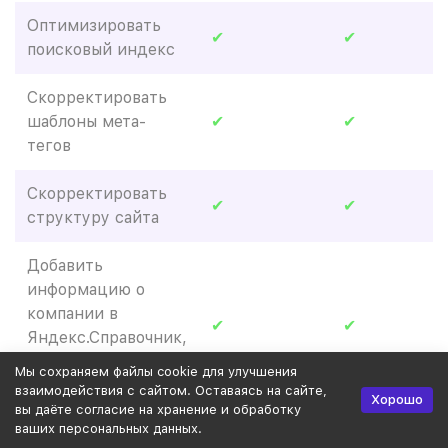
Оптимизировать
✔
✔
поисковый индекс
Скорректировать
шаблоны мета-
✔
✔
тегов
Скорректировать
✔
✔
структуру сайта
Добавить
информацию о
компании в
✔
✔
Яндекс.Справочник,
Google Мой бизнес
Мы сохраняем файлы cookie для улучшения
и 2ГИС
взаимодействия с сайтом. Оставаясь на сайте,
Хорошо
вы даёте согласие на хранение и обработку
ваших персональных данных.
Доработать