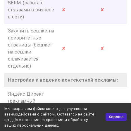
SERM (работа с
отзывами о бизнесе
✘
✘
в сети)
Закупить ссылки на
приоритетные
страницы (бюджет
✘
✘
на ссылки
оплачивается
отдельно)
Настройка и ведение контекстной рекламы:
Яндекс Директ
(рекламный
бюджет
✘
✘
Мы сохраняем файлы cookie для улучшения
взаимодействия с сайтом. Оставаясь на сайте,
оплачивается
Хорошо
вы даёте согласие на хранение и обработку
отдельно)
ваших персональных данных.