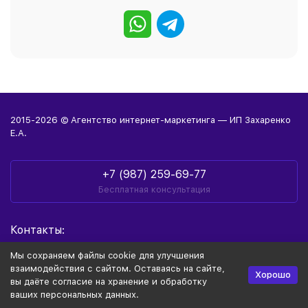
2015-2026 © Агентство интернет-маркетинга — ИП Захаренко
Е.А.
+7 (987) 259-69-77
Бесплатная консультация
Контакты:
г.Уфа, ул.Пархоменко, д.156а
Мы сохраняем файлы cookie для улучшения
взаимодействия с сайтом. Оставаясь на сайте,
info@evgeniy-zaharenko.ru
Хорошо
вы даёте согласие на хранение и обработку
ваших персональных данных.